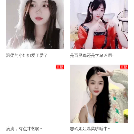
温柔的小姐姐爱了爱了
是百灵鸟还是学猪叫啊~
直播
直播
滴滴，有点才艺噢~
志玲姐姐温柔哄睡中~