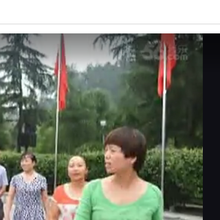
亮度
标准
饱和度
100