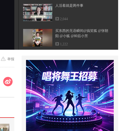
人活着就是两件事
2,044
买东西的无语瞬间@搞笑狐 @张朝
阳 @小狐 @80后小芳
1,222
佛像里的秘密
举报
7,543
睡得少和睡得晚哪个更伤身体？看
完还熬夜吗朋友们@张朝阳 @健康
狐 ...
4,962
【刘珈彤｜声乐小课堂】下期来啦
～#来关注流追追追个年 #新春互
动...
823