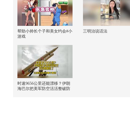
帮助小帅长个子和美女约会#小
三明治说话法
游戏
时速9656公里还能漂移？伊朗
海巴尔把美军防空活活整破防
了