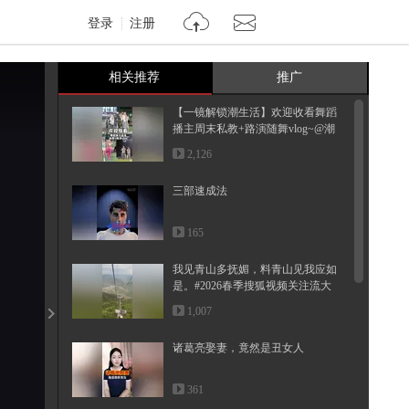
登录
注册
相关推荐
推广
【一镜解锁潮生活】欢迎收看舞蹈
播主周末私教+路演随舞vlog~@潮
流...
2,126
三部速成法
165
我见青山多抚媚，料青山见我应如
是。#2026春季搜狐视频关注流大
会 ...
1,007
诸葛亮娶妻，竟然是丑女人
361