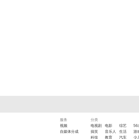
服务
分类
视频
电视剧
电影
综艺
5
自媒体分成
搞笑
音乐人
生活
游
科技
教育
汽车
少