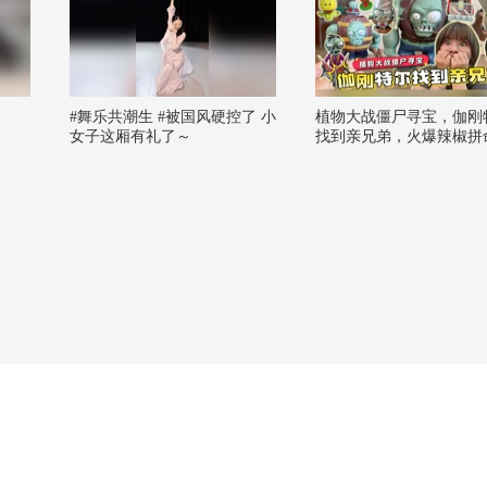
#舞乐共潮生 #被国风硬控了 小
植物大战僵尸寻宝，伽刚
女子这厢有礼了～
找到亲兄弟，火爆辣椒拼
抗！