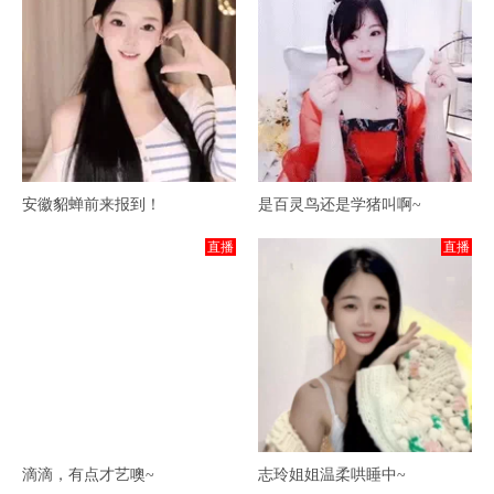
安徽貂蝉前来报到！
是百灵鸟还是学猪叫啊~
直播
直播
滴滴，有点才艺噢~
志玲姐姐温柔哄睡中~