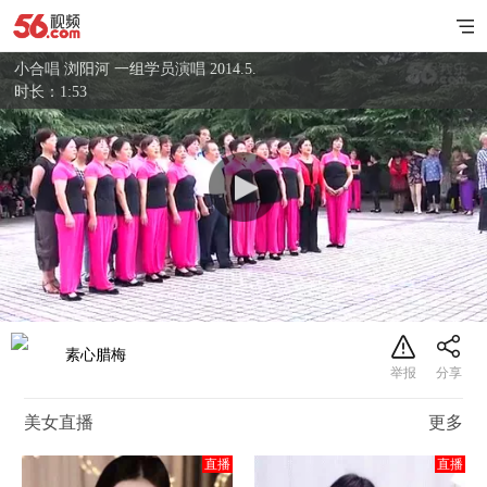
小合唱 浏阳河 一组学员演唱 2014.5.
时长：1:53
素心腊梅
美女直播
更多
直播
直播