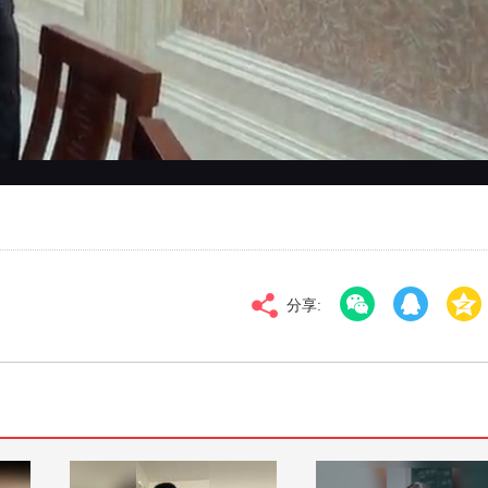
对比度
100
高清
倍速
分享: