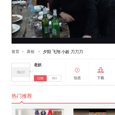
首页
>
原创
>
夕阳 飞翔 小龄 刀刀刀
老妖
信息
下载
订阅
883
热门推荐