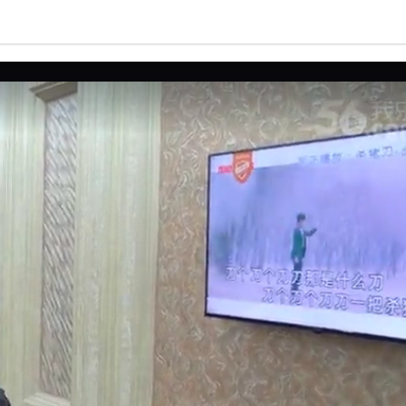
亮度
标准
饱和度
100