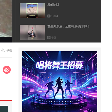
果蝇陷阱
1,094
发生关系后，还能构成强奸罪吗
445
变形金刚闪耀版第五弹，擎天柱大
举报
战五面怪，治疗基地重新复活
1,106
又想吃核弹了？高市早苗重走八十
年前老路，俄罗斯怒斥日本找死
14,361
2只雪王抢雪妹在路边打架，重庆
参加飕狗大赛，单挑异术罗馆长
2,606