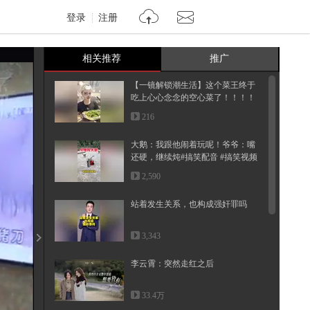
登录
注册
相关推荐
推广
【一镜解锁潮生活】这个菜王终于
吃上心心念念的空心菜了！！！！
螺...
216
大鹅：我跟他闹着玩呢！爷爷：嘴
还硬，继续炖#搞笑配音 #搞笑视频
...
2,590
站着发生关系，也构成强奸罪吗
3,343
李云霄：突然走红之后
33.4万