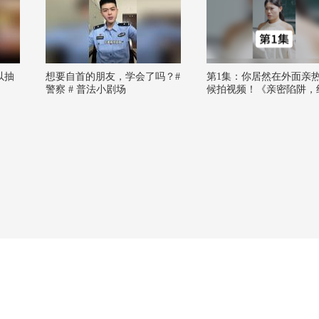
以抽
想要自首的朋友，学会了吗？#
第1集：你居然在外面亲
警察 # 普法小剧场
候拍视频！《亲密陷阱，
沉默》