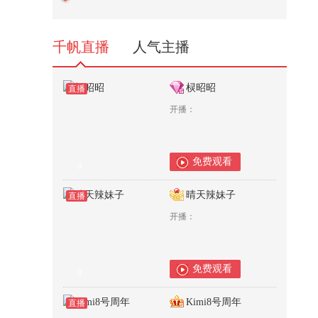
担面 小熊盲盒很美萌~【一镜解
锁...
119
千帆直播
人气主播
棂昭昭
直播
开播：
免费观看
0
晴天辣妹子
直播
开播：
免费观看
0
Kimi8号周年
直播