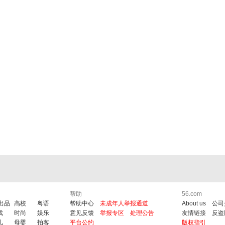
帮助
56.com
6出品
高校
粤语
帮助中心
未成年人举报通道
About us
公司
戏
时尚
娱乐
意见反馈
举报专区
处理公告
友情链接
反盗
儿
母婴
拍客
平台公约
版权指引