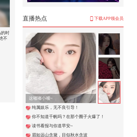
切掉了手指头
9,427
直播热点
下载APP领会员
今天挑战小朋友版本的男生女生向
前冲，实在是太难啦！@搜狐体育
热的时
@...
绝不
1,285
魏凤和案、李尚福案一审宣判
57,351
周总理力保陈毅评元帅，为何不保
邓小平？
399
这嘟嘟小嘴~
#搜狐视频关注流2025影像大赛
纯属娱乐，无不良引导！
你不知道千帆吗？在那个圈子火爆了！
10,229
读书看报与你道早安~
11's Vlog·成都行开启！体验自制担
眉如远山含黛，目似秋水含波