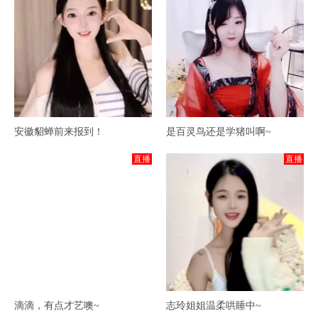
安徽貂蝉前来报到！
是百灵鸟还是学猪叫啊~
直播
直播
滴滴，有点才艺噢~
志玲姐姐温柔哄睡中~