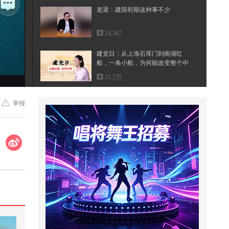
老梁：建国初期这种事不少
24,347
建党日：从上海石库门到南湖红
船，一条小船，为何能改变整个中
国
23.2万
偷车被我抓住时他一定很紧张吧 @
举报
张朝阳 @搞笑狐 @小狐
52,921
@曾可妮 专访上线！提前做好耐力
训练准备简直斗志满满！新歌3.29
即...
2,709
阻止餐厅不文明行为 #小游戏
266