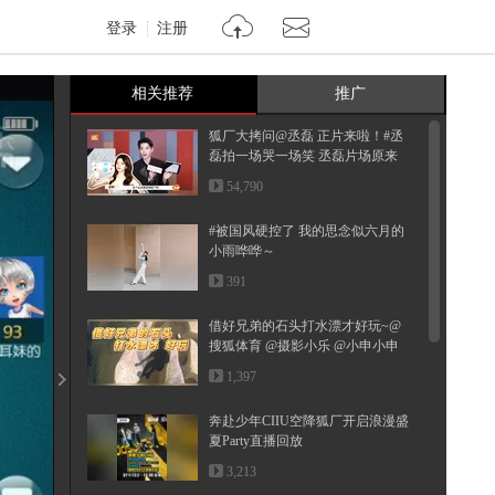
登录
注册
相关推荐
推广
狐厂大拷问️@丞磊 正片来啦！#丞
磊拍一场哭一场笑 丞磊片场原来
是...
54,790
#被国风硬控了 我的思念似六月的
小雨哗哗～
391
借好兄弟的石头打水漂才好玩~@
搜狐体育 @摄影小乐 @小申小申
@郭大...
1,397
奔赴少年CIIU空降狐厂开启浪漫盛
夏Party直播回放
3,213