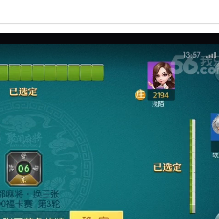
亮度
标准
饱和度
100