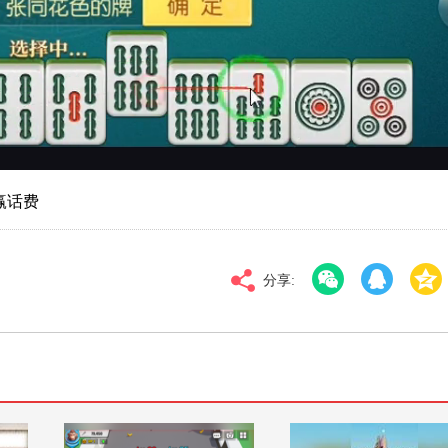
对比度
100
高清
倍速
赢话费
分享: