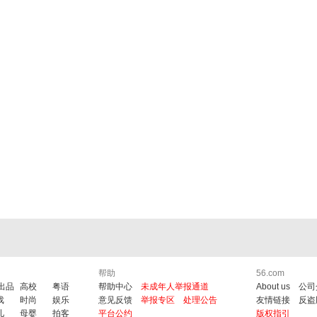
帮助
56.com
6出品
高校
粤语
帮助中心
未成年人举报通道
About us
公司
戏
时尚
娱乐
意见反馈
举报专区
处理公告
友情链接
反盗
儿
母婴
拍客
平台公约
版权指引