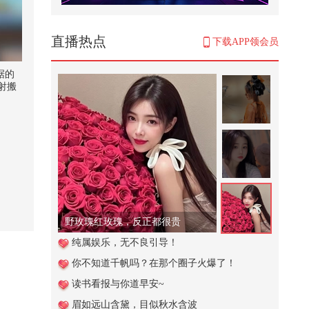
当端午节遇见高尔夫
2,549
直播热点
下载APP领会员
夏日解渴喝什么？#玩转健康年轻
态 #健康狐和TA的朋友们 @张朝阳
据的
@...
射搬
17,541
商业航
据 #
好人一生平安 #顶尖舞者
器人猎
李旭的
@张朝
72
雾里
蒙 @
高血压的危害有哪些？低压高和高
际奇航
压高哪个危害更大？@张朝阳 @健
@太空
康...
7,855
野玫瑰红玫瑰，反正都很贵
狮王被咬断脊椎和尾巴。最终被胡
纯属娱乐，无不良引导！
狼和秃鹫吃掉
你不知道千帆吗？在那个圈子火爆了！
641
读书看报与你道早安~
花一年时间，准备一份礼物
眉如远山含黛，目似秋水含波