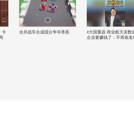
：卡
合并战车合成擂台争夺香蕉
#大国重器 商业航天卖数
再
企业要赚钱了：不再靠发
上首
砖，转型太空收租模式#
创历
天 #蒋院长讲航天 #卫星数
暑假里的科学秘密 @机
手 @混子哥边画边讲 @
散装生物学 @晓乐教授 
阳 @赛蒙Al科技 @疏雪
@孙悦老师 @萱爸航天启
孙老师聊人工智能 @星
@春华姐姐 @高速公鹿 
萌叔 @科学火箭叔