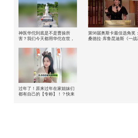
神医华佗到底是不是曹操所
第98届奥斯卡最佳选角奖
害？我们今天都用华佗在世，
桑德拉·库鲁昆迪斯《一战
战》，这也是奥斯卡历史
位最佳选角奖的得主，开
史！
过年了！原来过年在家姐妹们
都有自己的【专称】！？快来
在除夕解锁专称到底是啥
吧！！@张朝阳 @一只飞鸿 @
我身上有wifi @涛姐是女神 @
痘肤西施 @高速公鹿 #来关注
流追追追个年 #关注流国风春
晚#马住多样年味