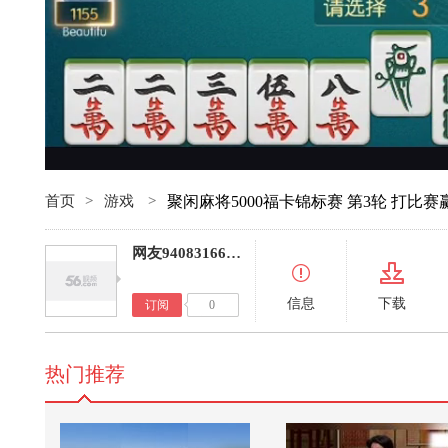
首页
>
游戏
>
聚闲麻将5000福卡锦标赛 第3轮 打比赛
网友940831663225655296
信息
下载
订阅
0
热门推荐