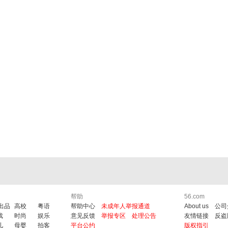
帮助
56.com
6出品
高校
粤语
帮助中心
未成年人举报通道
About us
公司
戏
时尚
娱乐
意见反馈
举报专区
处理公告
友情链接
反盗
儿
母婴
拍客
平台公约
版权指引