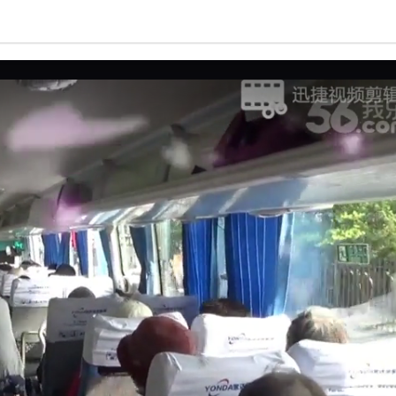
亮度
标准
饱和度
100