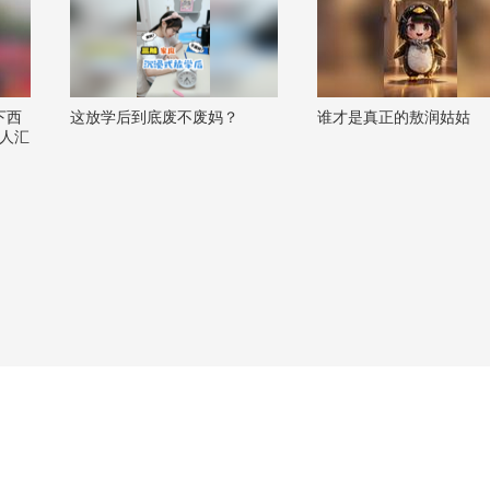
下西
这放学后到底废不废妈？
谁才是真正的敖润姑姑
万人汇
美加
@晏
 @高
畅酷酷
@呱
 @狐
京城二