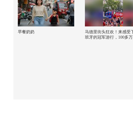
早餐奶奶
马德里街头狂欢！来感受
班牙的冠军游行，100多
聚成了红色海洋#关注流看
墨 @张朝阳 @狐克斯姐 
成的财经观察 @摸鱼兄弟
速公鹿 @小丰本丰 @阿
的 @魏翊东 @辣眼小鑫 
唧呱唧不是鱼 @胡桃迦子
友娱乐 @足球李有为 @
韩说体育 @搜狐体育