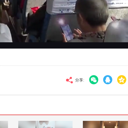
对比度
100
高清
倍速
分享: