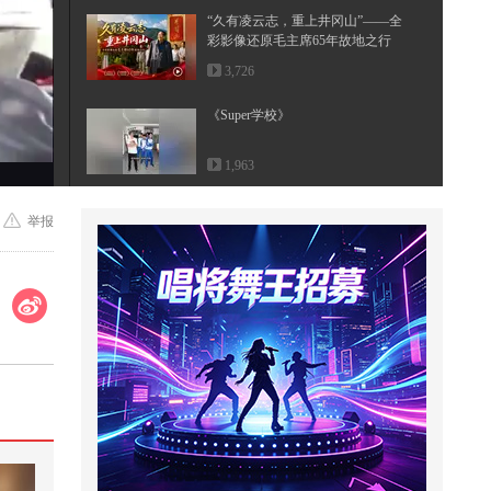
“久有凌云志，重上井冈山”——全
彩影像还原毛主席65年故地之行
3,726
《Super学校》
1,963
为何窦靖童歌手2026偏爱留短发？
举报
王菲早年一段路透曝光，才懂母女
二...
416
coco回忆与谢贤交往细节 称其卖劳
斯莱斯帮她填窟窿
17,230
帮助小帅长个子和美女约会#小游
戏
2,060