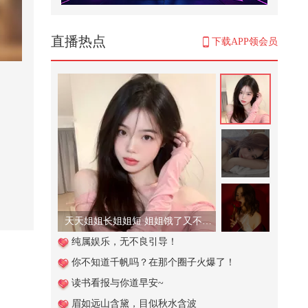
人活着就是两件事
2,077
直播热点
下载APP领会员
#大国重器 商业航天卖数据的企业
要赚钱了：不再靠发射搬砖，转型
太...
11,153
奔赴草原音乐节，现场超乎预想，
尽兴玩到过瘾！@小狐 @搞笑狐 @
张...
662
@孙滢皓Kachine @孙亦航mew 小
孙大孙又在搜狐视频关注流大会会
面啦...
780
天天姐姐长姐姐短 姐姐饿了又不管！
我见青山多抚媚，料青山见我应如
纯属娱乐，无不良引导！
是。#2026春季搜狐视频关注流大
你不知道千帆吗？在那个圈子火爆了！
会 ...
1,023
读书看报与你道早安~
11's Vlog·成都行开启！体验自制担
眉如远山含黛，目似秋水含波