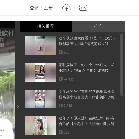
登录
注册
相关推荐
推广
这个视频也太好看了吧。#二次元 #
原创动画 #游戏 #搞笑游戏 #AI
983
蒙眼摸孩子，他一个个比过去，却
不敢认：“我记忆里的娃比我矮一
点...
24.9万
高血压的危害有哪些？低压高和高
压高哪个危害更大？@张朝阳 @健
康...
7,846
过年了！原来过年在家姐妹们都有
自己的【专称】！？快来在除夕解
锁...
699