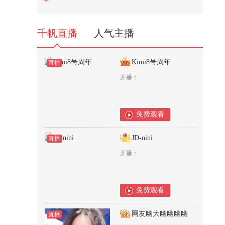
担面 小熊盲盒很美萌~【一镜解
锁...
88
千帆直播
人气主播
Kimi8号周年
直播
开播：
免费观看
0
JD-nini
直播
开播：
免费观看
0
网友幽大幽幽幽幽
直播