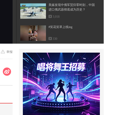
美媒发现中俄军贸归零时刻，中国
进口俄武器彻底成为历史？
3,018
#笑花笑草上线ing
330
#2026春季搜狐视频关注流大会 就
举报
你嘴硬，难道我就没有武器嘛
1,344
我不懂爱情的时候，就听《我爱
你》#我的音乐处方 @张朝阳 @音
乐狐...
577
来杯好茶摇一摇！好洗脑！#2026
关注流舞蹈大赛 @张朝阳 @KPOP
狐 @...
806