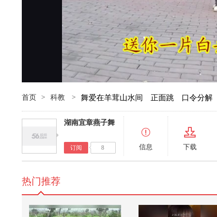
首页
>
科教
>
舞爱在羊茸山水间 正面跳 口令分解
湖南宜章燕子舞
信息
下载
订阅
8
热门推荐