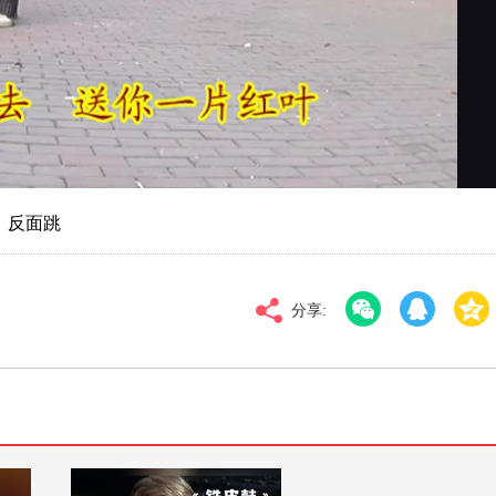
对比度
100
高清
倍速
 反面跳
分享: