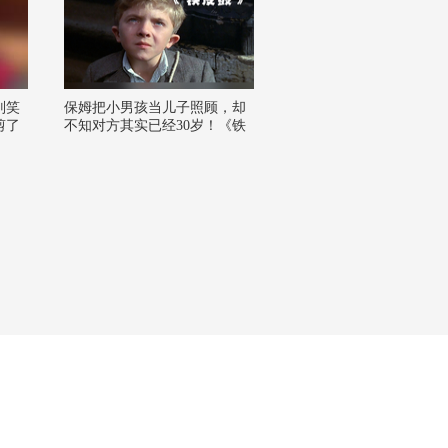
别笑
保姆把小男孩当儿子照顾，却
剪了
不知对方其实已经30岁！《铁
炒了
皮鼓》
狐视
的 @
狐