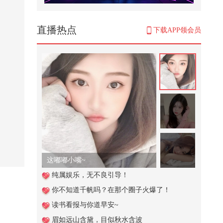
睡得少和睡得晚哪个更伤身体？看
完还熬夜吗朋友们@张朝阳 @健康
狐 ...
5,038
直播热点
下载APP领会员
冯小刚三顾茅庐请他出山救场、张
艺谋：姜文在他面前就像新兵蛋子
490
谁学生时代单曲循环过这首？评论
区语音唱一句副歌，聊聊你的青春
暗...
43.8万
童年那家小卖部【六元盒饭】@搞
笑狐 @80后小芳 @小狐
537
这嘟嘟小嘴~
意想不到的盗窃方式
纯属娱乐，无不良引导！
你不知道千帆吗？在那个圈子火爆了！
1,994
读书看报与你道早安~
中国文化常识
眉如远山含黛，目似秋水含波