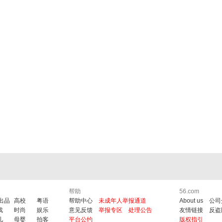
帮助
56.com
6出品
高校
粤语
帮助中心
未成年人举报通道
About us
公司
戏
时尚
娱乐
意见反馈
举报专区
处理公告
友情链接
反盗
儿
母婴
拍客
平台公约
版权指引