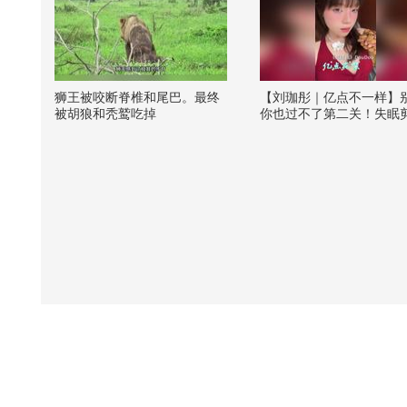
狮王被咬断脊椎和尾巴。最终
【刘珈彤｜亿点不一样】
被胡狼和秃鹫吃掉
你也过不了第二关！失眠
个花絮！忙的在嘴里偷摸
盘菜#我的音乐处方 @搜
频官方小助手 @阿畅酷酷
张朝阳 @一只飞鸿 @音乐