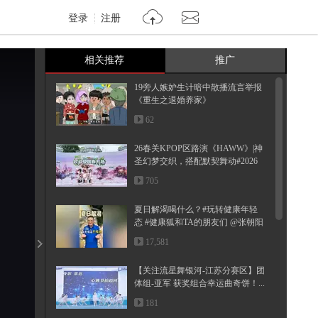
登录
注册
相关推荐
推广
19旁人嫉妒生计暗中散播流言举报
《重生之退婚养家》
62
26春关KPOP区路演《HAWW》|神
圣幻梦交织，搭配默契舞动#2026
春季搜...
705
夏日解渴喝什么？#玩转健康年轻
态 #健康狐和TA的朋友们 @张朝阳
@...
17,581
【关注流星舞银河-江苏分赛区】团
体组-亚军 获奖组合幸运曲奇饼！...
181