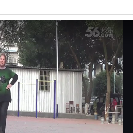
亮度
标准
饱和度
100