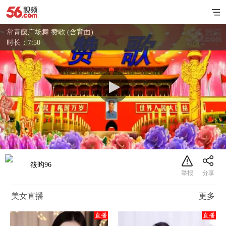
常青藤广场舞 赞歌 (含背面)
时长：7:50
筱昀96
美女直播
更多
直播
直播