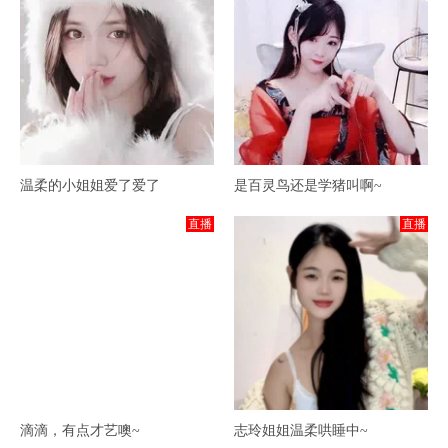
温柔的小姐姐爱了爱了
是百灵鸟还是学猪叫啊~
直播
直播
滴滴，有点才艺噢~
志玲姐姐温柔哄睡中~