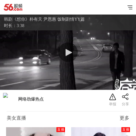
韩剧《想你》朴有天 尹恩惠 饭制剧情YY篇
时长：3:38
网络劲爆热点
美女直播
更多
直播
直播