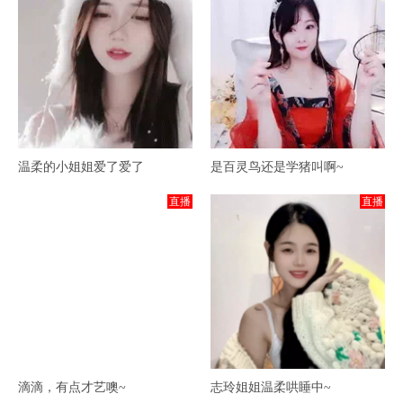
温柔的小姐姐爱了爱了
是百灵鸟还是学猪叫啊~
直播
直播
滴滴，有点才艺噢~
志玲姐姐温柔哄睡中~