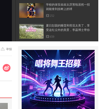
学校的保安叔叔太厉害啦居然一招
就能拿到挂树上的球
252
夏日彭园的睡莲和荷花太美了，享
受这红尘外的美景，李蕊博士带你
大...
659
日本遭遇迎头暴击，当初抢走中国
举报
的高铁生意，如今输得一塌糊涂
1,445
赵忠祥确诊癌症后病情迅速恶化，
两个月后不幸离世
178
木工师傅加工木头时，木屑为何会
卷成一个花？看完脑洞大开
1,823