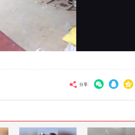
对比度
100
标清
倍速
分享: