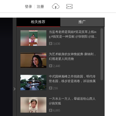
登录
注册
相关推荐
推广
当监考老师是我姐#笑花笑草上线in
g #搞笑是一种贡献 @张朝阳 @搞...
3,630
为艺术献身的女神詹妮弗·康纳利，
幻视老婆人间尤物
2,440
中式园林巅峰之作拙政园，明代传
世名园，移步皆是画卷，诉说独属
于...
216
一方水土一方人，晕碳送给山西人
@搞笑狐
6,095