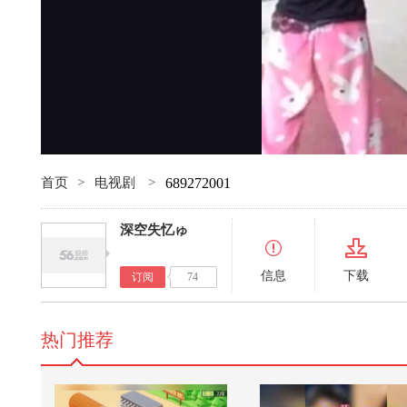
首页
>
电视剧
>
689272001
深空失忆ゅ
信息
下载
订阅
74
热门推荐