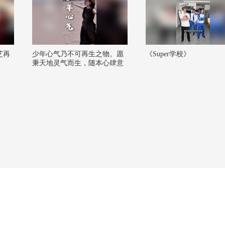
芝再
少年心气乃不可再生之物。愿
《Super学校》
秉天地灵气而生，随本心肆意
生长，有着野草般的坚韧，野
花般的自由，拥有生命最蓬勃
的力量。#关注流看美加墨 #我
的端午与粽不同 #2026关注流
春夏星秀场 #千里文化行 #文化
有时节 @努力学习的总结侠 @
搜狐文化 @小狐 @张朝阳 @
文化很有戏 @搜狐视频官方小
助手