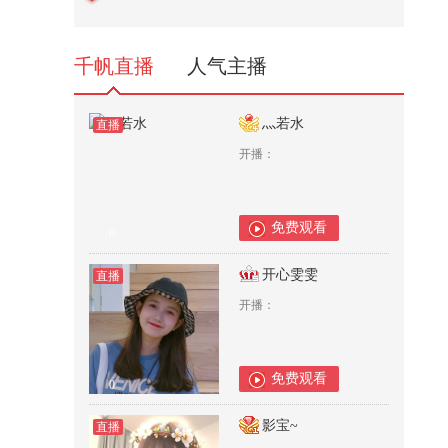
9,614
千帆直播
人气主播
灬若水
直播
开播：
免费观看
0
开心雯雯
直播
开播：
免费观看
0
影宝~
直播