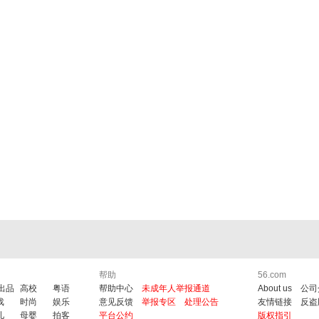
帮助
56.com
6出品
高校
粤语
帮助中心
未成年人举报通道
About us
公司
戏
时尚
娱乐
意见反馈
举报专区
处理公告
友情链接
反盗
儿
母婴
拍客
平台公约
版权指引