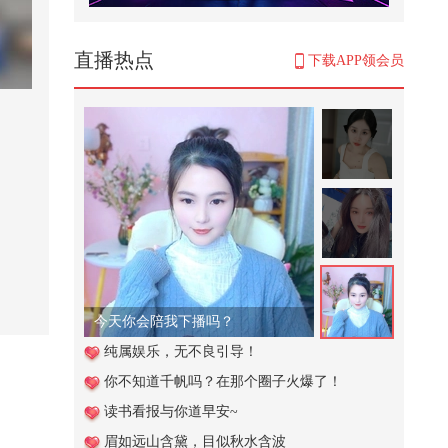
这天真是太热了# 搞笑配音# 搞笑
88
直播热点
下载APP领会员
竟然现场看到了麒麟！！太爽
了！！#2026春季搜狐视频关注流
大会
6,346
历史上和珅的死对头，不是纪晓岚
和刘墉？你知道是谁吗？
1,686
今天挑战小朋友版本的男生女生向
前冲，实在是太难啦！@搜狐体育
@...
1,146
今天你会陪我下播吗？
掉落一些片场花絮#2026关注流礼
纯属娱乐，无不良引导！
衣华夏汉服模特大赛
你不知道千帆吗？在那个圈子火爆了！
67,609
读书看报与你道早安~
《假如我有“读心术”》#花神赴春关
眉如远山含黛，目似秋水含波