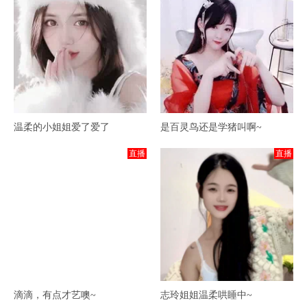
温柔的小姐姐爱了爱了
是百灵鸟还是学猪叫啊~
直播
直播
滴滴，有点才艺噢~
志玲姐姐温柔哄睡中~