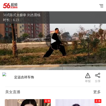
56式陈式太极拳 刘杰晨练
时长：6:23
定远吉祥车饰
美女直播
更多
直播
直播