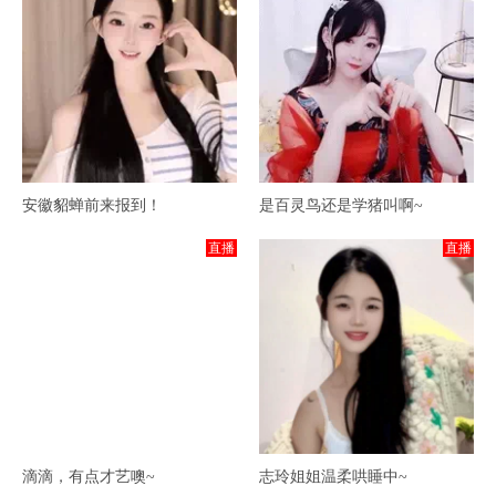
安徽貂蝉前来报到！
是百灵鸟还是学猪叫啊~
直播
直播
滴滴，有点才艺噢~
志玲姐姐温柔哄睡中~