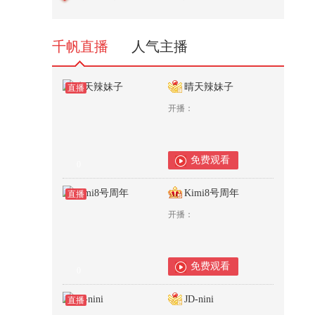
1,947
千帆直播
人气主播
晴天辣妹子
直播
开播：
免费观看
0
Kimi8号周年
直播
开播：
免费观看
0
JD-nini
直播