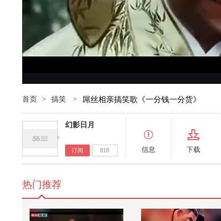
首页
>
搞笑
>
屌丝相亲搞笑歌《一分钱一分货》
幻影日月
信息
下载
订阅
818
热门推荐