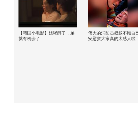
【韩国小电影】姐喝醉了，弟
伟大的消防员叔叔不顾自
就有机会了
安慰救大家真的太感人啦