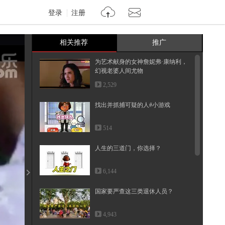
登录
注册
相关推荐
推广
为艺术献身的女神詹妮弗·康纳利，
幻视老婆人间尤物
2,529
找出并抓捕可疑的人#小游戏
514
人生的三道门，你选择？
6,144
国家要严查这三类退休人员？
4,943