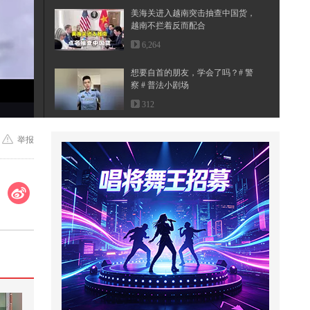
美海关进入越南突击抽查中国货，
越南不拦着反而配合
6,264
想要自首的朋友，学会了吗？# 警
察 # 普法小剧场
312
借好兄弟的石头打水漂才好玩~@
举报
搜狐体育 @摄影小乐 @小申小申
@郭大...
1,363
第98届奥斯卡最佳选角奖：卡桑德
拉·库鲁昆迪斯《一战再战》，这
也...
432
【一镜解锁潮生活】女孩子一日排
练vlog来啦 盛香亭和丑苹果冰萃
梦...
131