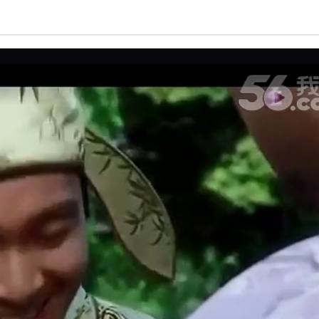
亮度
标准
饱和度
100