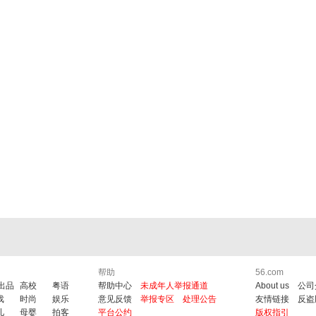
帮助
56.com
6出品
高校
粤语
帮助中心
未成年人举报通道
About us
公司
戏
时尚
娱乐
意见反馈
举报专区
处理公告
友情链接
反盗
儿
母婴
拍客
平台公约
版权指引