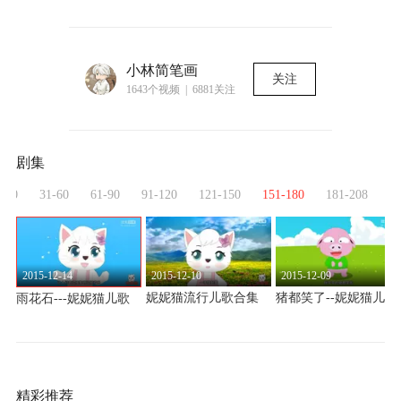
小林简笔画
关注
1643个视频 | 6881关注
剧集
1-30
31-60
61-90
91-120
121-150
151-180
181-208
2015-12-14
2015-12-10
2015-12-09
歌
妮妮猫流行儿歌合集
猪都笑了--妮妮猫儿歌
雨花石---妮妮猫儿歌
精彩推荐