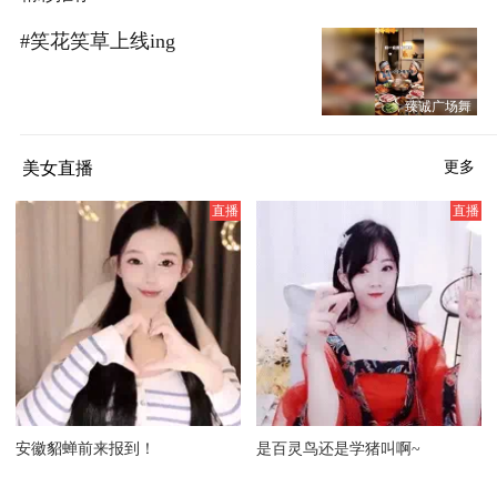
#笑花笑草上线ing
臻诚广场舞
美女直播
更多
安徽貂蝉前来报到！
是百灵鸟还是学猪叫啊~