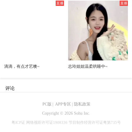
滴滴，有点才艺噢~
志玲姐姐温柔哄睡中~
评论
PC版
|
APP专区
|
隐私政策
Copyright ©
2026 Sohu Inc.
粤ICP证
网络视听许可证1908336
节目制作经营许可证粤第735号