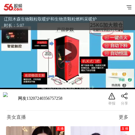
辽阳木森生物颗粒取暖炉和生物质颗粒燃料采暖炉
时长：5:07
网友13207240356757258
美女直播
更多
直播
直播