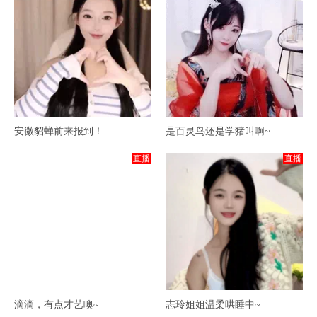
安徽貂蝉前来报到！
是百灵鸟还是学猪叫啊~
直播
直播
滴滴，有点才艺噢~
志玲姐姐温柔哄睡中~