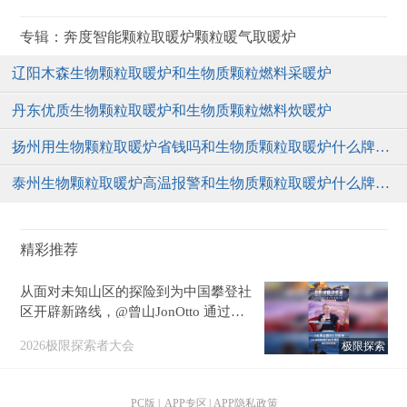
辽阳木森生物颗粒取暖炉和生物质颗粒燃料采暖炉
丹东优质生物颗粒取暖炉和生物质颗粒燃料炊暖炉
扬州用生物颗粒取暖炉省钱吗和生物质颗粒取暖炉什么牌子的好
泰州生物颗粒取暖炉高温报警和生物质颗粒取暖炉什么牌子好
精彩推荐
从面对未知山区的探险到为中国攀登社
区开辟新路线，@曾山JonOtto 通过极
限会客厅特别版分享：真正的探索精
2026极限探索者大会
极限探索
神，是让更多人负责任地走进山野。#
2026搜狐极限探索者大会 @张朝阳 @
狐克斯姐 @晏成的财经观察 @小水快
PC版
|
APP专区
|
APP隐私政策