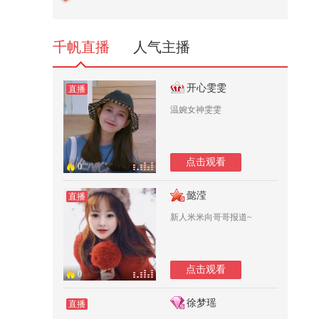
千帆直播
人气主播
开心雯雯
直播
温婉女神雯雯
点击观看
0
懿滢
直播
新人米米向哥哥报道~
点击观看
0
徐梦瑶
直播