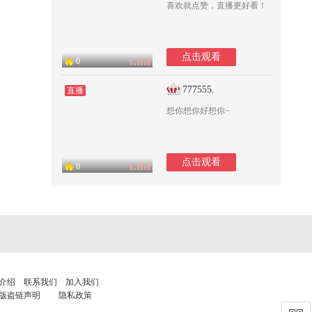
喜欢就点赞，直播更好看！
点击观看
0
777555.
直播
想你想你好想你~
点击观看
0
介绍
联系我们
加入我们
版盗链声明
隐私政策