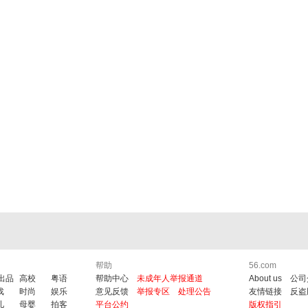
帮助
56.com
6出品
高校
粤语
帮助中心
未成年人举报通道
About us
公司
戏
时尚
娱乐
意见反馈
举报专区
处理公告
友情链接
反盗
儿
母婴
拍客
平台公约
版权指引