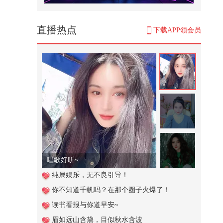
直播热点
下载APP领会员
唱歌好听~
纯属娱乐，无不良引导！
你不知道千帆吗？在那个圈子火爆了！
读书看报与你道早安~
眉如远山含黛，目似秋水含波