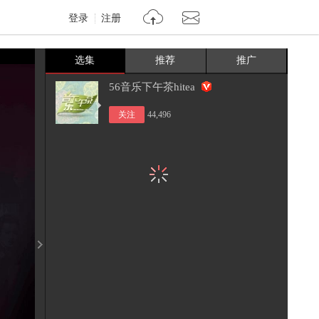
登录
注册
选集
推荐
推广
56音乐下午茶hitea
关注
44,496