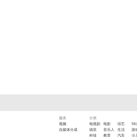
服务
分类
视频
电视剧
电影
综艺
5
自媒体分成
搞笑
音乐人
生活
游
科技
教育
汽车
少