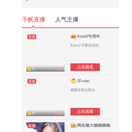
千帆直播
人气主播
Kimi8号周年
直播
Kimi小可爱在找你
点击观看
0
JD-nini
直播
腻腻在线点歌台
点击观看
0
网友幽大幽幽幽幽
直播