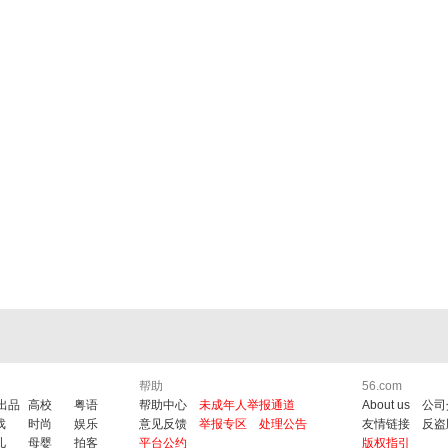
帮助
56.com
6出品
高校
粤语
帮助中心
未成年人举报通道
About us
公司
戏
时尚
娱乐
意见反馈
举报专区
处理公告
友情链接
反盗
儿
母婴
拍客
平台公约
版权指引