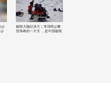
吃@
极限大咖纪录片｜李璟晖@攀
 @
登珠峰的一片天 ，是中国极限
户外与高海拔攀登领域的实践
者，也是长期行走在雪山、岩
壁与荒野之间的探索者。他以
专业的判断、稳定的行动力和
对自然的敬畏，持续诠释着极
限探索背后的勇气、热爱与信
念。本支视频记录了李璟晖在
雪山环境中结组攀登、穿越冰
雪岩壁的真实瞬间，险峻地形
与坚定背影交织，展现出探索
者面对未知时的专注与坚韧。
山海共赴，探索向新，让我们
一起走近李璟晖的极限之路。
@张朝阳 @狐克斯姐 @晏成的
财经观察 @小水快跑SOHU @
搜狐垂钓 @搜狐跑步 @搜狐体
育 @摸鱼兄弟 @白日梦想家S