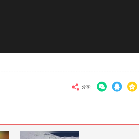
对比度
100
0
倍速
分享: