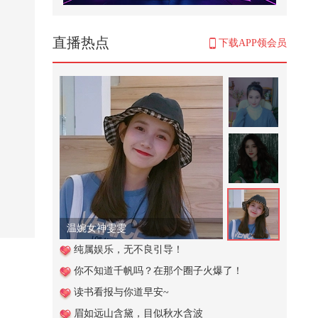
直播热点
下载APP领会员
温婉女神雯雯
纯属娱乐，无不良引导！
你不知道千帆吗？在那个圈子火爆了！
读书看报与你道早安~
眉如远山含黛，目似秋水含波