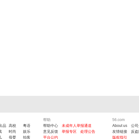
帮助
56.com
6出品
高校
粤语
帮助中心
未成年人举报通道
About us
公司
戏
时尚
娱乐
意见反馈
举报专区
处理公告
友情链接
反盗
儿
母婴
拍客
平台公约
版权指引