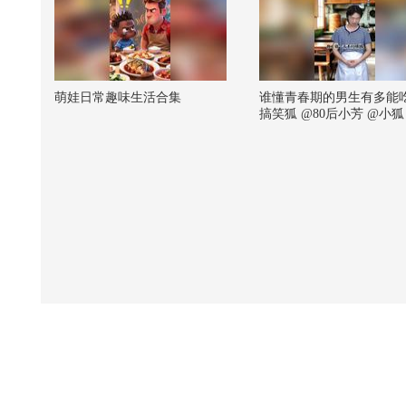
萌娃日常趣味生活合集
谁懂青春期的男生有多能
搞笑狐 @80后小芳 @小狐
张朝阳