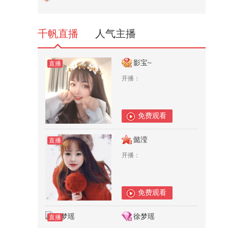
千帆直播
人气主播
影宝~
直播
开播：
免费观看
0
懿滢
直播
开播：
免费观看
0
徐梦瑶
直播