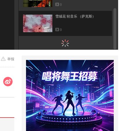
0
雪绒花 轻音乐 （萨克斯）
0:00
0
举报