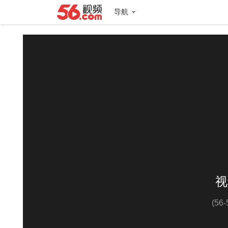
导航
视
(56