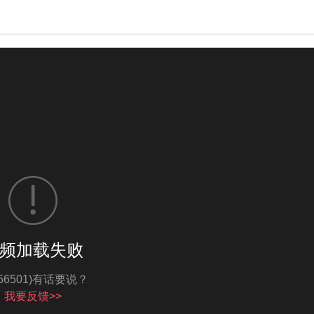
频加载失败
亮度
标准
-56501)有话要说？
我要反馈>>
饱和度
100