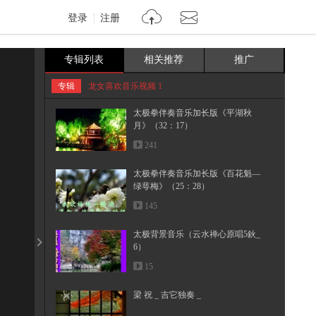
（15：56）
登录
注册
60
太极拳伴奏音乐加长版《寒山僧
专辑列表
相关推荐
推广
踪》（27_32）
293
专辑
龙女喜欢音乐视频 1
太极拳伴奏音乐加长版《平湖秋
月》（32：17）
241
太极拳伴奏音乐加长版《百花魁—
绿萼梅》（25：28）
145
太极背景音乐（云水禅心原唱5鈥_
6）
15
梁 祝 _ 吉它独奏 _