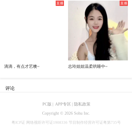
滴滴，有点才艺噢~
志玲姐姐温柔哄睡中~
评论
PC版
|
APP专区
|
隐私政策
Copyright ©
2026 Sohu Inc.
粤ICP证
网络视听许可证1908336
节目制作经营许可证粤第735号