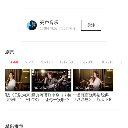
亮声音乐
关注
1549个视频 | 1.6万关注
剧集
0
31-60
61-90
91-120
121-150
151-180
181-210
211-
2022-05-20
06-18
2022-05-08
女声版《总以为来
一首陈百强粤语经典
经典粤语歌串烧《卡拉
长》太好听了，别
《念亲恩》，祝天下所
OK》，让你一次听个
番感觉
有母亲节日快乐！
够。
精彩推荐