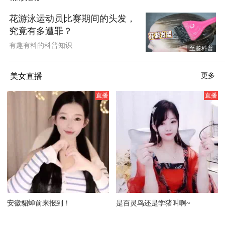
花游泳运动员比赛期间的头发，
究竟有多遭罪？
有趣有料的科普知识
至鉴科普
美女直播
更多
安徽貂蝉前来报到！
是百灵鸟还是学猪叫啊~