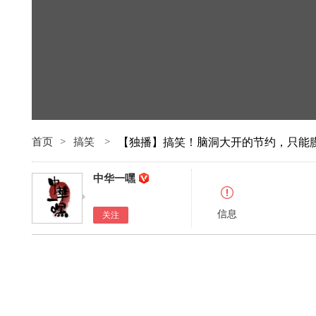
首页
>
搞笑
>
【独播】搞笑！脑洞大开的节约，只能
中华一嘿
信息
关注