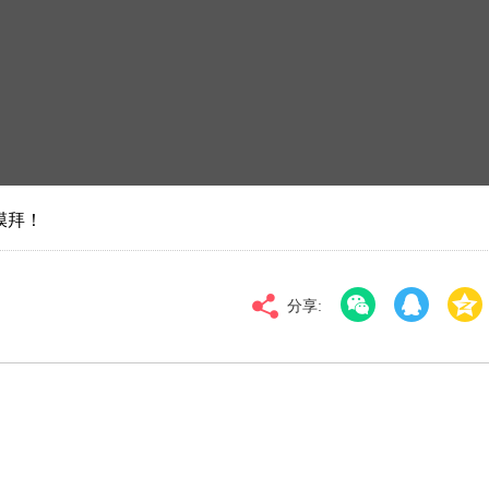
膜拜！
分享: