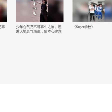
芝再
少年心气乃不可再生之物。愿
《Super学校》
秉天地灵气而生，随本心肆意
生长，有着野草般的坚韧，野
花般的自由，拥有生命最蓬勃
的力量。#关注流看美加墨 #我
的端午与粽不同 #2026关注流
春夏星秀场 #千里文化行 #文化
有时节 @努力学习的总结侠 @
搜狐文化 @小狐 @张朝阳 @
文化很有戏 @搜狐视频官方小
助手