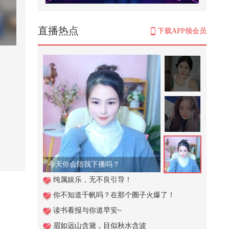
直播热点
下载APP领会员
今天你会陪我下播吗？
纯属娱乐，无不良引导！
你不知道千帆吗？在那个圈子火爆了！
读书看报与你道早安~
眉如远山含黛，目似秋水含波