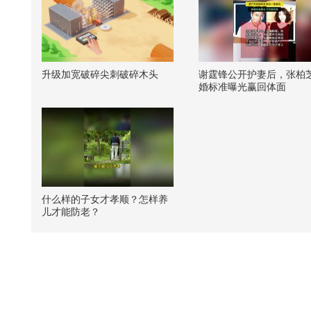
升级加宽破碎尖刺破碎木头
谢霆锋公开护妻后，张柏
婚标准曝光赢回体面
什么样的子女才孝顺？怎样养
儿才能防老？