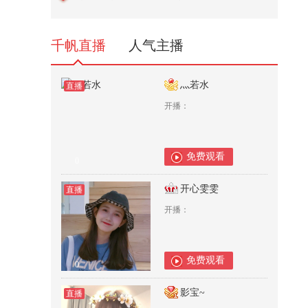
千帆直播
人气主播
灬若水
直播
开播：
免费观看
0
开心雯雯
直播
开播：
免费观看
0
影宝~
直播