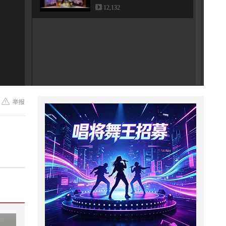
12,132
0:00
举报