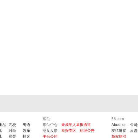
帮助
56.com
6出品
高校
粤语
帮助中心
未成年人举报通道
About us
公司
戏
时尚
娱乐
意见反馈
举报专区
处理公告
友情链接
反盗
儿
母婴
拍客
平台公约
版权指引