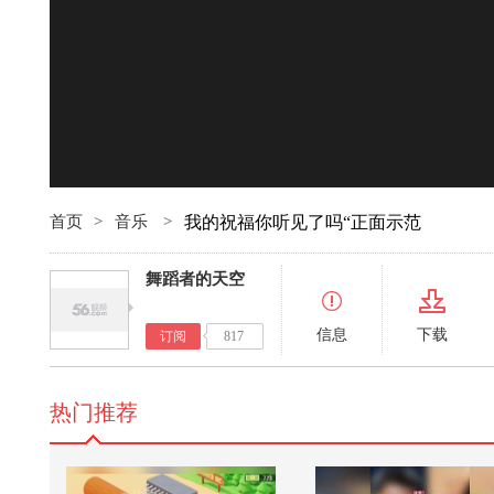
00:00
首页
>
音乐
>
我的祝福你听见了吗“正面示范
舞蹈者的天空
信息
下载
订阅
817
热门推荐