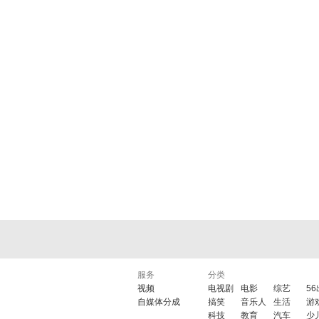
服务
分类
视频
电视剧
电影
综艺
5
自媒体分成
搞笑
音乐人
生活
游
科技
教育
汽车
少