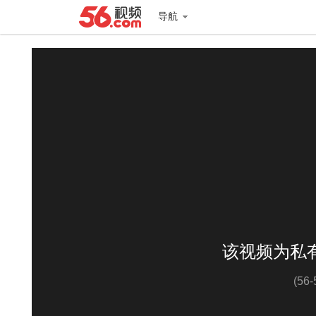
导航
该视频为私
(56