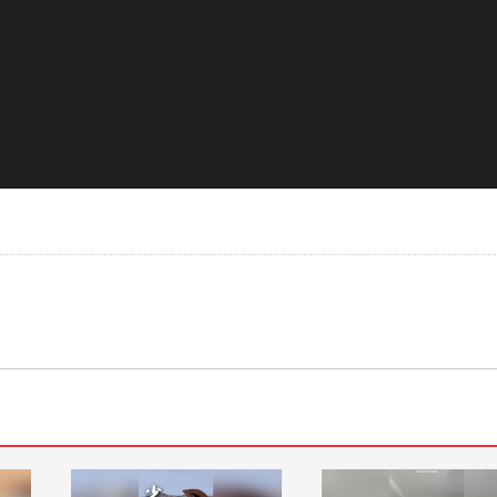
对比度
100
0
倍速