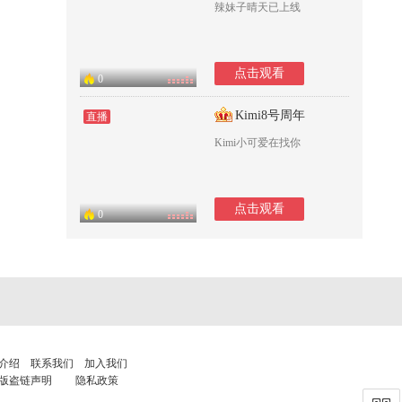
辣妹子晴天已上线
点击观看
0
Kimi8号周年
直播
Kimi小可爱在找你
点击观看
0
介绍
联系我们
加入我们
版盗链声明
隐私政策