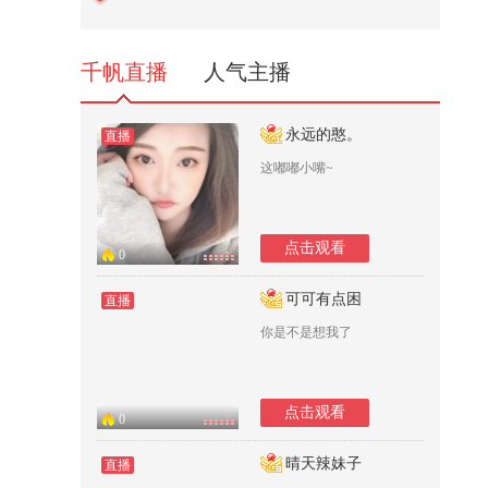
千帆直播
人气主播
永远的憨。
直播
这嘟嘟小嘴~
点击观看
0
可可有点困
直播
你是不是想我了
点击观看
0
晴天辣妹子
直播