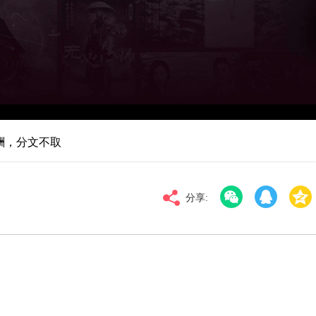
对比度
100
倍速
酬，分文不取
分享: