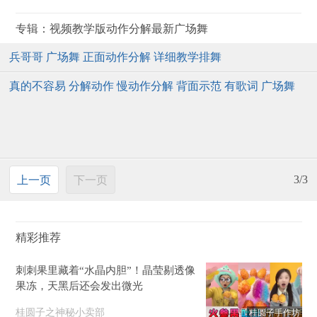
兵哥哥 广场舞 正面动作分解 详细教学排舞
真的不容易 分解动作 慢动作分解 背面示范 有歌词 广场舞
3/3
上一页
下一页
精彩推荐
刺刺果里藏着“水晶内胆”！晶莹剔透像
果冻，天黑后还会发出微光
桂圆子之神秘小卖部
桂圆子手作坊