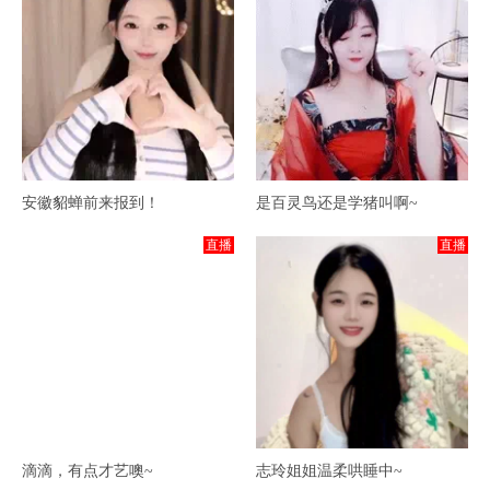
安徽貂蝉前来报到！
是百灵鸟还是学猪叫啊~
直播
直播
滴滴，有点才艺噢~
志玲姐姐温柔哄睡中~