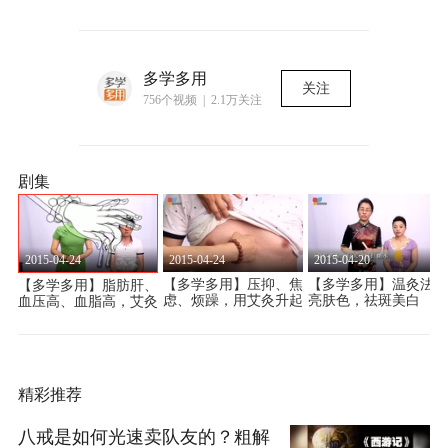
多学多用
关注
756个视频 | 2.1万关注
剧集
2015-04-24
2015-04-24
2015-04-20
胃
【多学多用】压抑、焦
【多学多用】温灸法提
【多学多用】脂肪肝、
艾
虑、烦躁，用艾灸升起
亮肤色，祛斑美白
血压高、血脂高，艾灸
心中的太阳
一招就灵
精彩推荐
八戒是如何光速卖队友的？粗解