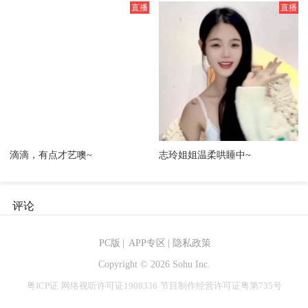
滴滴，有点才艺噢~
志玲姐姐温柔哄睡中~
评论
PC版
|
APP专区
|
隐私政策
Copyright ©
2026 Sohu Inc.
粤ICP证
网络视听许可证1908336
节目制作经营许可证粤第735号