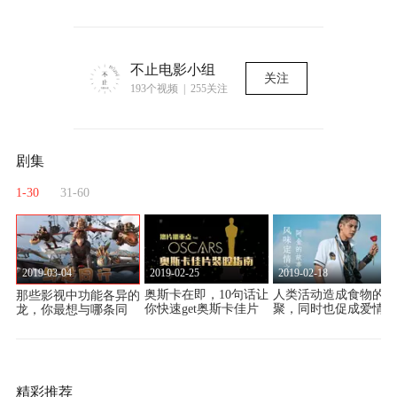
不止电影小组
关注
193个视频 | 255关注
剧集
1-30
31-60
2019-03-04
2019-02-25
2019-02-18
萌
奥斯卡在即，10句话让
人类活动造成食物的相
那些影视中功能各异的
你快速get奥斯卡佳片
聚，同时也促成爱情。
龙，你最想与哪条同
亮点，含金量最足的都
行？
在这儿了！
精彩推荐