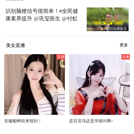
识别脑梗信号很简单！#全民健
康素养提升 @巩玺医生 @付虹
医生 @普外耿医生 @陈医生夫
刘加勇医生
妇 @金子生活 @健康狐 @张朝
阳 @Jojo医生 @黄晓明 @鹤立烟
美女直播
更多
雨 @何懿医生 @搜狐视频官方
小助手
安徽貂蝉前来报到！
是百灵鸟还是学猪叫啊~