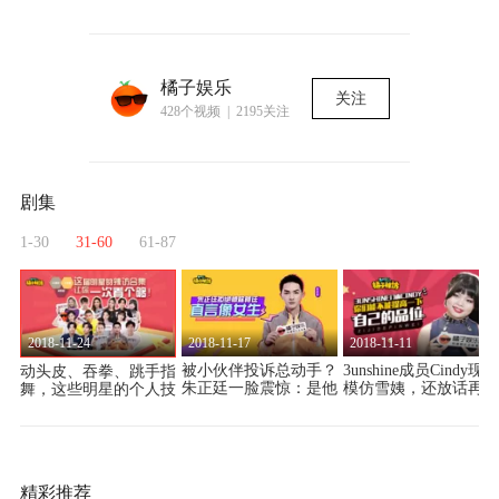
橘子娱乐
关注
428个视频 | 2195关注
剧集
1-30
31-60
61-87
2018-11-24
2018-11-17
2018-11-11
问
被小伙伴投诉总动手？
3unshine成员Cindy现场
动头皮、吞拳、跳手指
韩
朱正廷一脸震惊：是他
模仿雪姨，还放话再也
舞，这些明星的个人技
！
们非让我打的
不参加土创这样的节目
也太可怕了
精彩推荐