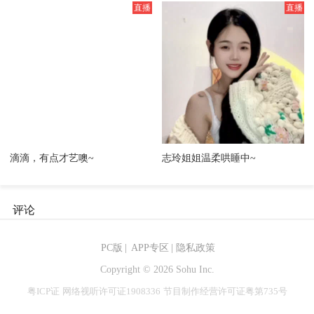
滴滴，有点才艺噢~
志玲姐姐温柔哄睡中~
评论
PC版
|
APP专区
|
隐私政策
Copyright ©
2026 Sohu Inc.
粤ICP证
网络视听许可证1908336
节目制作经营许可证粤第735号