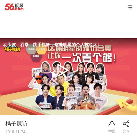
动头皮、吞拳、跳手指舞，这些明星的个人技也太可怕了
橘子辣访
2018-11-24