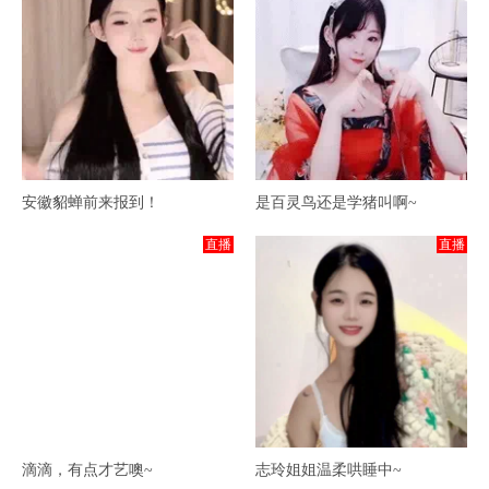
安徽貂蝉前来报到！
是百灵鸟还是学猪叫啊~
直播
直播
滴滴，有点才艺噢~
志玲姐姐温柔哄睡中~