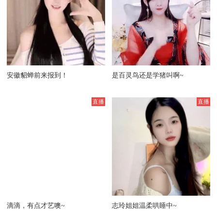
安徽貂蝉前来报到！
是百灵鸟还是学猪叫啊~
滴滴，有点才艺噢~
志玲姐姐温柔哄睡中~