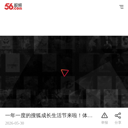
一年一度的搜狐成长生活节来啦！体操冠军夫妇杨威杨云惊喜助阵，想不想听听两位模范父母的育儿感悟呢？点击视频来看@张朝阳 @狐克斯姐 @晏成的财经观察 @摸鱼兄弟 @搜狐体育 @搜狐母婴 @搜狐教育 @搜狐财经 @狐友娱乐 @极限探索 @星同事 @熊花@搜狐娱乐播报@这样的你 @小狐 @努力学习的总结侠 @青幕计划 @商春松 @狐厂大明星 @狐学学有知识 @刘一杯 @小K财宝书 @Jen的很AI
2026-05-30