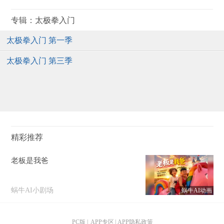
太极拳入门 第一季
太极拳入门 第三季
精彩推荐
老板是我爸
蜗牛AI小剧场
蜗牛AI动画
PC版
|
APP专区
|
APP隐私政策