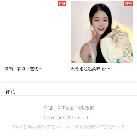
滴滴，有点才艺噢~
志玲姐姐温柔哄睡中~
评论
PC版
|
APP专区
|
隐私政策
Copyright ©
2026 Sohu Inc.
粤ICP证
网络视听许可证1908336
节目制作经营许可证粤第735号