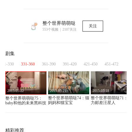
整个世界萌萌哒
关注
553个视频 | 2107关注
剧集
301-330
331-360
361-390
391-420
421-450
451-472
2015-05-22
2015-05-21
2015-05-18
：大
整个世界萌萌哒74：猫
整个世界萌萌哒71：暴
整个世界萌萌哒75：
妈妈和猫宝宝
力邮差汪星人
baby和他的未来黑科技
精彩推荐