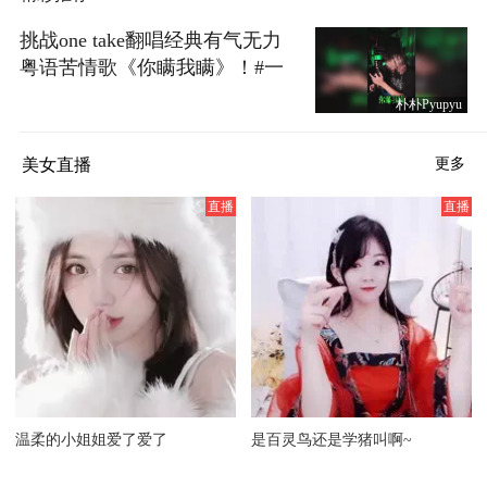
挑战one take翻唱经典有气无力
粤语苦情歌《你瞒我瞒》！#一
秒入夏的旋律 @张朝阳 @一只
朴朴Pyupyu
飞鸿 @小狐 @我身上有wifi @涛
姐是女神 @痘肤西施 @音乐狐
美女直播
更多
@阿畅酷酷的 @高速公鹿
温柔的小姐姐爱了爱了
是百灵鸟还是学猪叫啊~