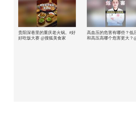
贵阳深巷里的重庆老火锅。#好
高血压的危害有哪些？低
好吃饭大赛 @搜狐美食家
和高压高哪个危害更大？
朝阳 @健康狐 @儿科马大
@谢老师说药事 @耳鼻喉
生 @泰祺 @一只飞鸿 #高