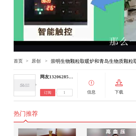
首页
>
原创
>
崇明生物颗粒取暖炉和青岛生物质颗粒
网友13206285916161392
信息
下载
订阅
1
热门推荐