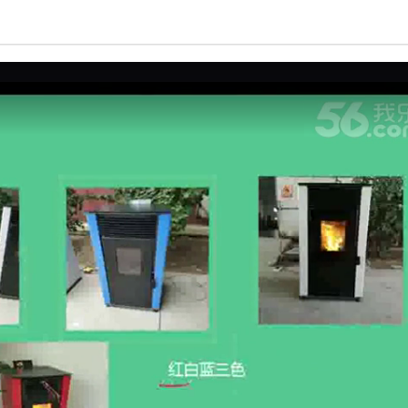
亮度
标准
饱和度
100