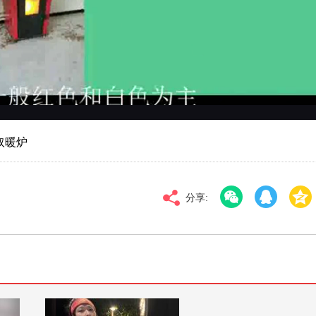
对比度
100
高清
倍速
取暖炉
分享: