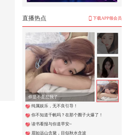
直播热点
下载APP领会员
你是不是想我了
纯属娱乐，无不良引导！
你不知道千帆吗？在那个圈子火爆了！
读书看报与你道早安~
眉如远山含黛，目似秋水含波