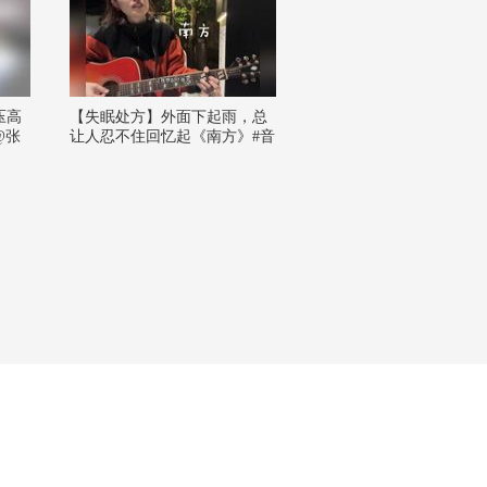
压高
【失眠处方】外面下起雨，总
@张
让人忍不住回忆起《南方》#音
夫
乐玩家召集令 #夏日老友记 #关
刘医
注流online营业中 #我的音乐处
血压
方 @张朝阳 @音乐狐 @我身
上有wifi @阿畅酷酷的