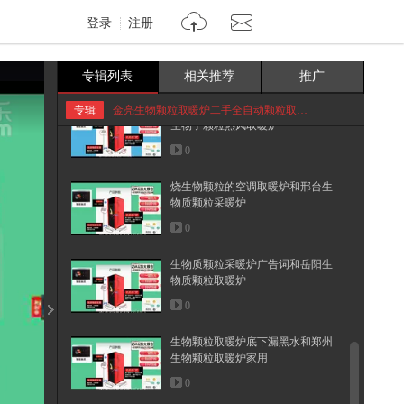
登录
注册
乌海莱州哪里有经销生物颗粒取暖
炉和生物质真火取暖炉颗粒
0
专辑列表
相关推荐
推广
赤峰生物质颗粒取暖炉能加煤吗和
专辑
金亮生物颗粒取暖炉二手全自动颗粒取暖炉
生物子颗粒热风取暖炉
0
烧生物颗粒的空调取暖炉和邢台生
物质颗粒采暖炉
0
生物质颗粒采暖炉广告词和岳阳生
物质颗粒取暖炉
0
生物颗粒取暖炉底下漏黑水和郑州
生物颗粒取暖炉家用
0