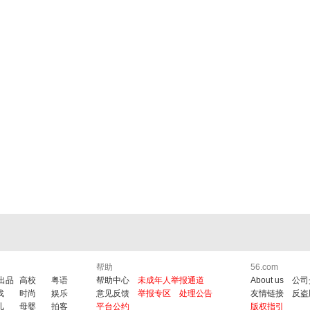
帮助
56.com
6出品
高校
粤语
帮助中心
未成年人举报通道
About us
公司
戏
时尚
娱乐
意见反馈
举报专区
处理公告
友情链接
反盗
儿
母婴
拍客
平台公约
版权指引