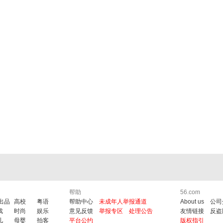
帮助
56.com
6出品
高校
粤语
帮助中心
未成年人举报通道
About us
公司
戏
时尚
娱乐
意见反馈
举报专区
处理公告
友情链接
反盗
儿
母婴
拍客
平台公约
版权指引