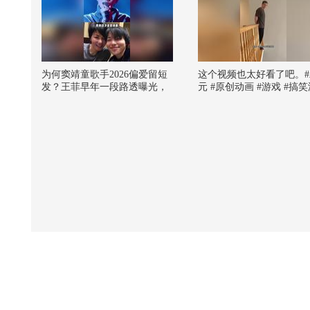
为何窦靖童歌手2026偏爱留短
这个视频也太好看了吧。#
发？王菲早年一段路透曝光，
元 #原创动画 #游戏 #搞
才懂母女二人骨子里的特质一
#AI
脉相承