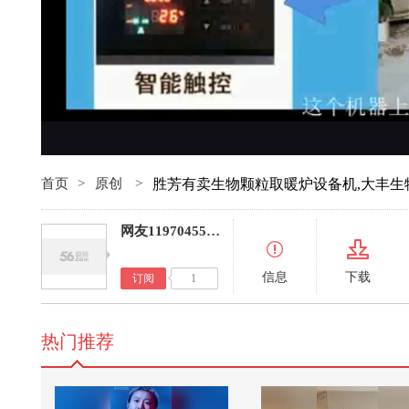
首页
>
原创
>
胜芳有卖生物颗粒取暖炉设备机,大丰生
网友11970455031254384
信息
下载
订阅
1
热门推荐