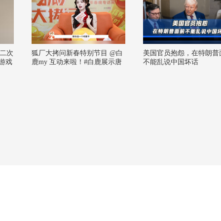
二次
狐厂大拷问新春特别节目️ @白
美国官员抱怨，在特朗普
笑游戏
鹿my 互动来啦！#白鹿展示唐
不能乱说中国坏话
宫OST转音# 白鹿在线展示个
人技，《唐宫奇案之青雾凤
鸣》的OST 转音showtime，可
以进军百灵鸟赛道了 #春晚#