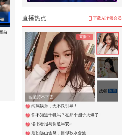
直播热点
下载APP领会员
面前
直播中
丽坚持不下去
纯属娱乐，无不良引导！
你不知道千帆吗？在那个圈子火爆了！
读书看报与你道早安~
眉如远山含黛，目似秋水含波