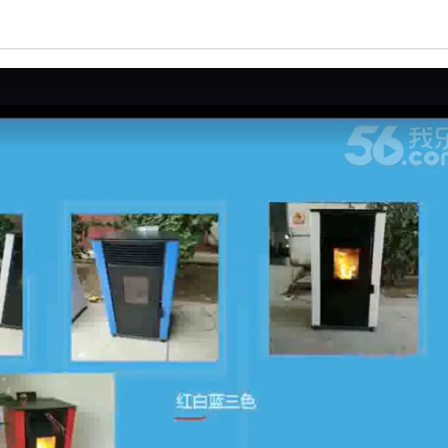
亮度
标准
饱和度
100