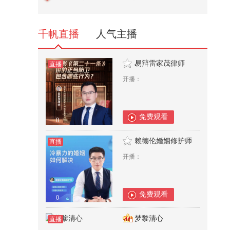
千帆直播
人气主播
易辩雷家茂律师
直播
开播：
免费观看
0
赖德伦婚姻修护师
直播
开播：
免费观看
0
梦黎清心
直播