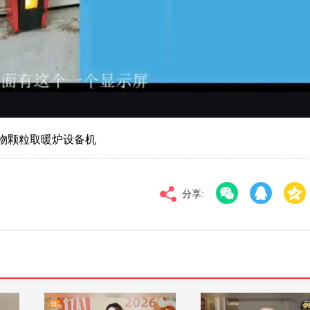
对比度
100
高清
倍速
物颗粒取暖炉设备机
分享: