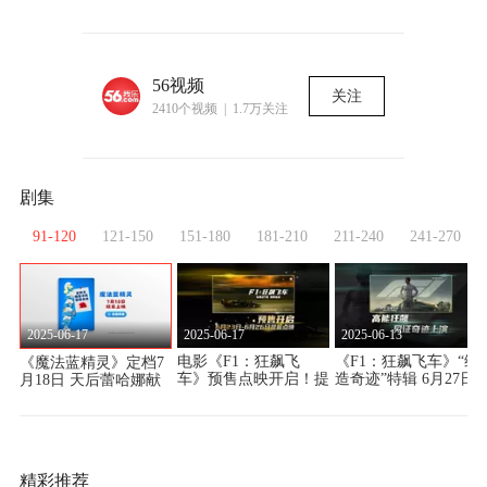
56视频
关注
2410个视频 | 1.7万关注
剧集
0
91-120
121-150
151-180
181-210
211-240
241-270
2025-06-17
2025-06-17
2025-06-13
电影《F1：狂飙飞
《F1：狂飙飞车》“缔
《魔法蓝精灵》定档7
世
车》预售点映开启！提
造奇迹”特辑 6月27日
月18日 天后蕾哈娜献
预
前解锁沉浸式狂飙体
竞速盛宴燃擎来袭
声 暑期掀起欢乐蓝色
验！
风暴
精彩推荐