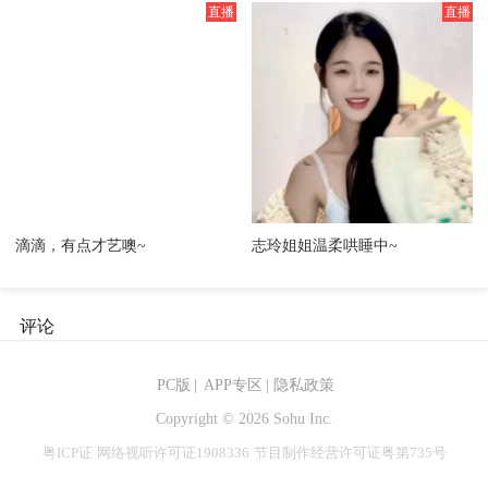
滴滴，有点才艺噢~
志玲姐姐温柔哄睡中~
评论
PC版
|
APP专区
|
隐私政策
Copyright ©
2026 Sohu Inc.
粤ICP证
网络视听许可证1908336
节目制作经营许可证粤第735号