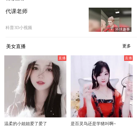
代课老师
科普3D小视频
环球趣事
美女直播
更多
温柔的小姐姐爱了爱了
是百灵鸟还是学猪叫啊~