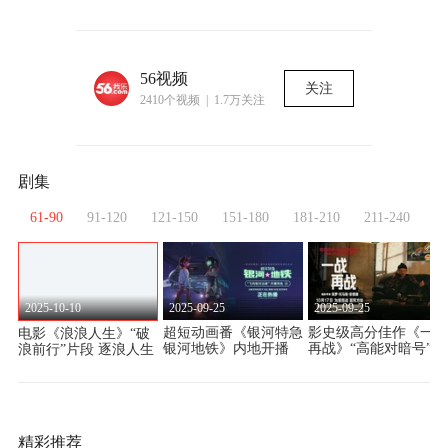
56视频
关注
2410个视频 | 1.7万关注
剧集
0
61-90
91-120
121-150
151-180
181-210
211-240
24
2025-10-10
2025-09-25
2025-09-25
超短动画番《银河特急
影史级高分佳作《一战
电影《浪浪人生》“破
7
银河地铁》内地开播
再战》“高能对暗号”片
浪前行”片段 逐浪人生
作
开启宇宙列车奇幻之旅
段 平遥电影展口碑大
敢拼敢冲令观众狠狠共
爆
情
精彩推荐