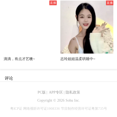
滴滴，有点才艺噢~
志玲姐姐温柔哄睡中~
评论
PC版
|
APP专区
|
隐私政策
Copyright ©
2026 Sohu Inc.
粤ICP证
网络视听许可证1908336
节目制作经营许可证粤第735号