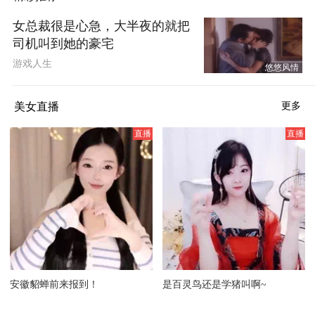
女总裁很是心急，大半夜的就把
司机叫到她的豪宅
游戏人生
悠悠风情
美女直播
更多
安徽貂蝉前来报到！
是百灵鸟还是学猪叫啊~